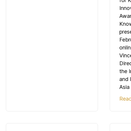
for 
Inno
Awar
Know
pres
Febr
onli
Vinc
Dire
the 
and 
Asia
Rea