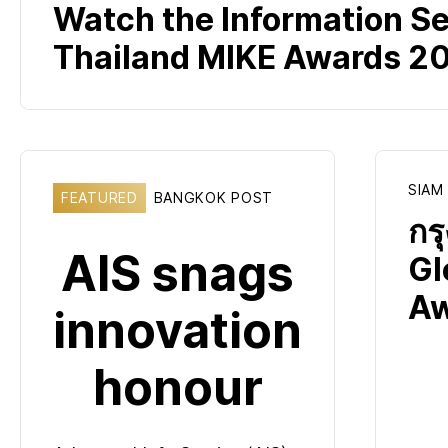
Watch the Information Se
Thailand MIKE Awards 2
SIAM
FEATURED
BANGKOK POST
กร
AIS snags
Gl
Aw
innovation
honour